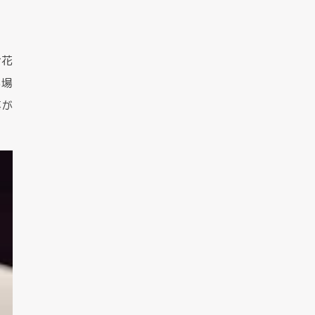
お花
る場
事が