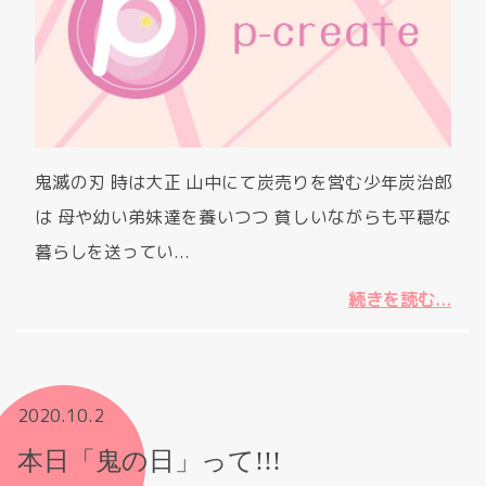
鬼滅の刃 時は大正 山中にて炭売りを営む少年炭治郎
は 母や幼い弟妹達を養いつつ 貧しいながらも平穏な
暮らしを送ってい...
続きを読む...
2020.10.2
本日「鬼の日」って!!!