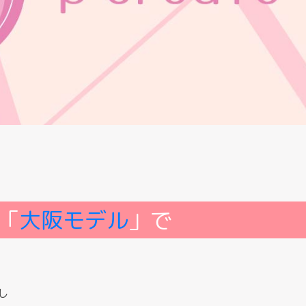
「
大阪モデル
」で
し