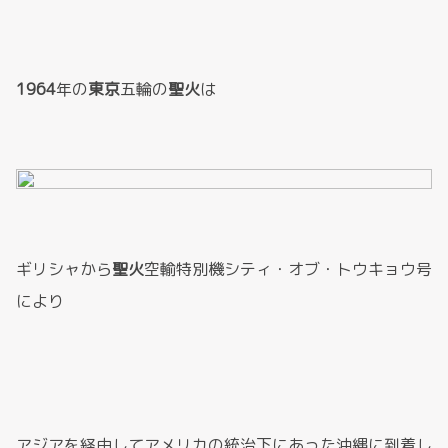
1964
年の
東京
五輪の
聖火
は
ギリシャから
聖火
空輸特別機シティ・オブ・トウキョウ号
により
アジアを経由してアメリカの統治下にあった沖縄に到着し