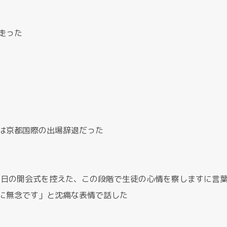
走った
は京都国際の出場辞退だった
明日の開会式を控えた、この段階で生徒の心情を察しますに言
に無念です」と沈痛な表情で話した